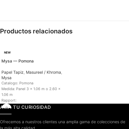
Productos relacionados
NEW
Mysa — Pomona
Papel Tapiz
,
Masureel / Khroma
,
Mysa
Catalogo: Pomona
Medida: Panel 3 x 1.06 m o 2.60 x
1.06 m
Rapport:
Tiempo de Entrega: 6 a 8 semanas
AMA TU CURIOSIDAD
Ofrecemos a nuestros clientes una amplia gama de colecciones de
la más alta calidad