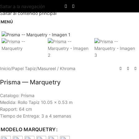
Saltar a la navegación
Saltar al contenido principal
MENÚ
Haga clic para ampliar
Inicio
/
Papel Tapiz
/
Masureel / Khroma
Prisma — Marquetry
Catalogo: Prisma
Medida: Rollo Tapiz 10.05 x 0.53 m
Rapport: 64 cm
Tiempo de Entrega: 3 a 4 semanas
MODELO MARQUETRY