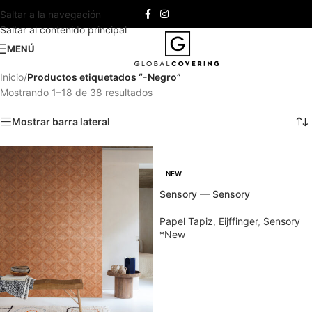
Saltar a la navegación
Saltar al contenido principal
MENÚ
Inicio
/
Productos etiquetados “-Negro”
Mostrando 1–18 de 38 resultados
Mostrar barra lateral
NEW
Sensory — Sensory
Papel Tapiz
,
Eijffinger
,
Sensory
*New