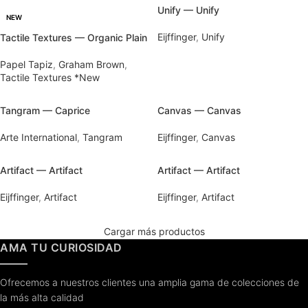
Unify — Unify
NEW
Eijffinger
,
Unify
Tactile Textures — Organic Plain
Papel Tapiz
,
Graham Brown
,
Tactile Textures *New
Tangram — Caprice
Canvas — Canvas
Arte International
,
Tangram
Eijffinger
,
Canvas
Artifact — Artifact
Artifact — Artifact
Eijffinger
,
Artifact
Eijffinger
,
Artifact
Cargar más productos
AMA TU CURIOSIDAD
Ofrecemos a nuestros clientes una amplia gama de colecciones de
la más alta calidad