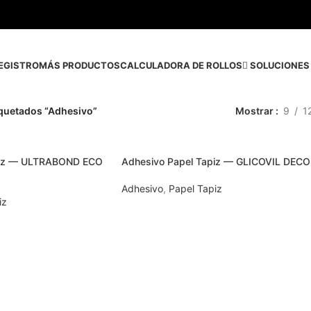
EGISTRO
MÁS PRODUCTOS
CALCULADORA DE ROLLOS
SOLUCIONES 
quetados “Adhesivo”
Mostrar
9
1
piz — ULTRABOND ECO
Adhesivo Papel Tapiz — GLICOVIL DEC
Adhesivo
,
Papel Tapiz
iz