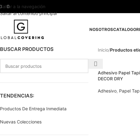
Saltar a la navegación
Saltar al contenido principal
NOSOTROS
CATALOGO
R
BUSCAR PRODUCTOS
Inicio
/
Productos eti
Adhesivo Papel Ta
DECOR DRY
Adhesivo
,
Papel Tap
TENDENCIAS:
Productos De Entrega Inmediata
Nuevas Colecciones