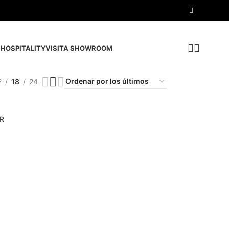
HOSPITALITY
VISITA SHOWROOM
2
18
24
OR