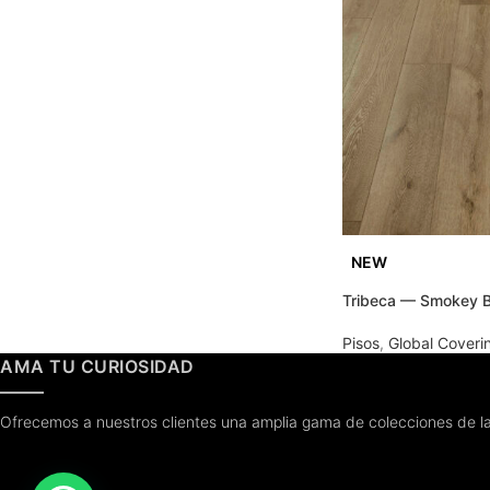
NEW
Tribeca — Smokey 
Pisos
,
Global Coveri
AMA TU CURIOSIDAD
Ofrecemos a nuestros clientes una amplia gama de colecciones de la