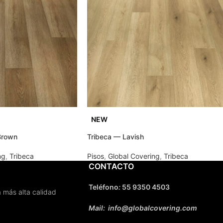
NEW
Brown
Tribeca — Lavish
ng
,
Tribeca
Pisos
,
Global Covering
,
Tribeca
CONTACTO
Teléfono
:
55 9350 4503
 más alta calidad
Mail: info@globalcovering.com