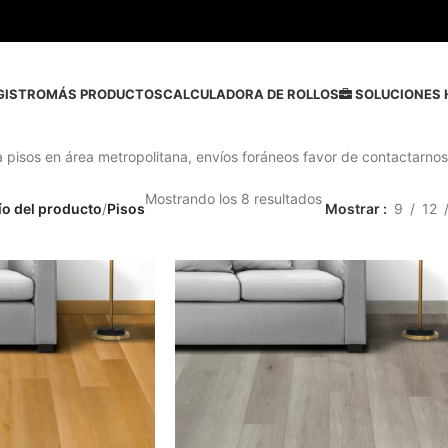
GISTRO
MÁS PRODUCTOS
CALCULADORA DE ROLLOS
SOLUCIONES 
a pisos en área metropolitana, envíos foráneos favor de contactarnos
Mostrando los 8 resultados
ío del producto
/
Pisos
Mostrar
9
12