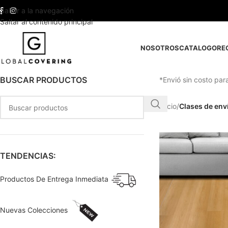
Saltar a la navegación
Saltar al contenido principal
NOSOTROS
CATALOGO
RE
BUSCAR PRODUCTOS
*Envió sin costo par
Inicio
/
Clases de env
TENDENCIAS:
Productos De Entrega Inmediata
Nuevas Colecciones