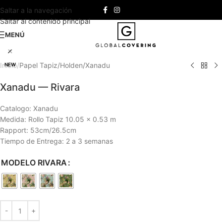
Saltar a la navegación
Saltar al contenido principal
Haga clic para ampliar
MENÚ
Inicio
/
Papel Tapiz
/
Holden
/
Xanadu
NEW
Xanadu — Rivara
Catalogo: Xanadu
Medida: Rollo Tapiz 10.05 x 0.53 m
Rapport: 53cm/26.5cm
Tiempo de Entrega: 2 a 3 semanas
MODELO RIVARA