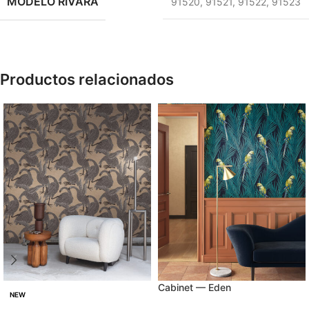
MODELO RIVARA
91520
,
91521
,
91522
,
91523
Productos relacionados
Cabinet — Eden
NEW