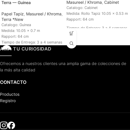
Masureel / Khroma
,
Cabinet
Terra — Guinea
Catalogo: Cabinet
Papel Tapiz
,
Masureel / Khroma
,
Medida: Rollo Tapiz 10.05 x 0.53 m
Terra *New
Rapport: 64 cm
Catalogo: Guinea
Tiempo de Entrega:
3 a 4 semanas
Medida: 10.05 x 0.7 m
Rapport: 64 cm
Tiempo de Entrega: 3 a 4 semanas
AMA TU CURIOSIDAD
Ofrecemos a nuestros clientes una amplia gama de colecciones de
la más alta calidad
CONTACTO
Productos
Registro