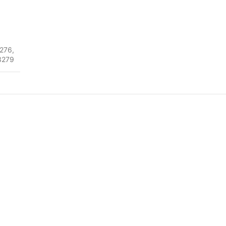
276
,
3279