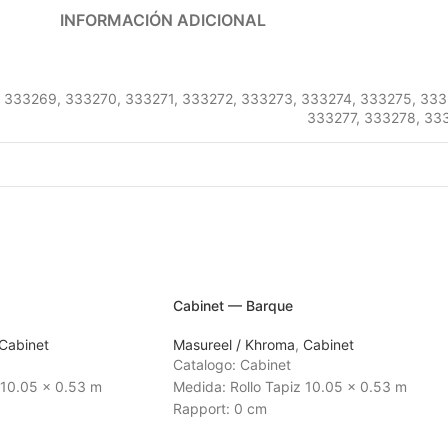
INFORMACIÓN ADICIONAL
333269
,
333270
,
333271
,
333272
,
333273
,
333274
,
333275
,
333
333277
,
333278
,
33
Cabinet — Barque
Cabinet
Masureel / Khroma
,
Cabinet
Catalogo: Cabinet
 10.05 x 0.53 m
Medida: Rollo Tapiz 10.05 x 0.53 m
Rapport: 0 cm
 3 a 4 semanas
Tiempo de Entrega: 3 a 4 semanas