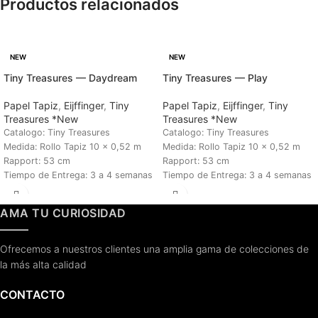
Productos relacionados
NEW
NEW
Tiny Treasures — Daydream
Tiny Treasures — Play
Papel Tapiz
,
Eijffinger
,
Tiny
Papel Tapiz
,
Eijffinger
,
Tiny
Treasures *New
Treasures *New
Catalogo: Tiny Treasures
Catalogo: Tiny Treasures
Medida: Rollo Tapiz 10 x 0,52 m
Medida: Rollo Tapiz 10 x 0,52 m
Rapport: 53 cm
Rapport: 53 cm
Tiempo de Entrega: 3 a 4 semanas
Tiempo de Entrega: 3 a 4 semanas
AMA TU CURIOSIDAD
Ofrecemos a nuestros clientes una amplia gama de colecciones de
la más alta calidad
CONTACTO