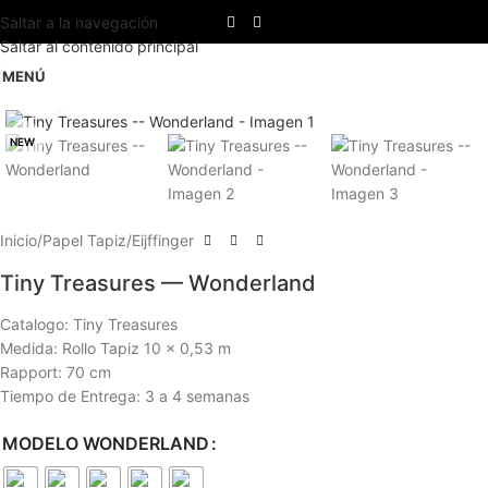
Saltar a la navegación
Saltar al contenido principal
MENÚ
Haga clic para ampliar
NEW
Inicio
/
Papel Tapiz
/
Eijffinger
Tiny Treasures — Wonderland
Catalogo: Tiny Treasures
Medida: Rollo Tapiz 10 x 0,53 m
Rapport: 70 cm
Tiempo de Entrega: 3 a 4 semanas
MODELO WONDERLAND