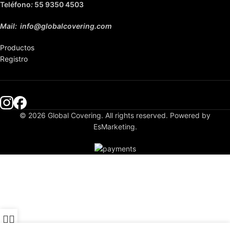
Teléfono
:
55 9350 4503
Mail: info@globalcovering.com
Productos
Registro
© 2026 Global Covering. All rights reserved. Powered by
EsMarketing.
ienda
Mi cuenta