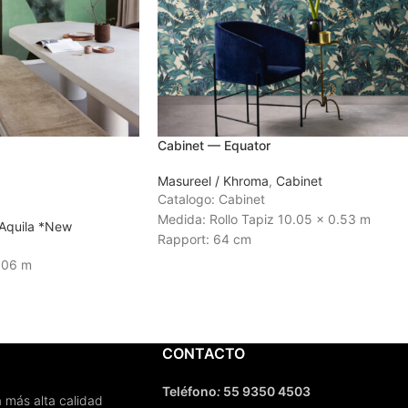
Cabinet — Equator
Masureel / Khroma
,
Cabinet
Catalogo: Cabinet
Medida: Rollo Tapiz 10.05 x 0.53 m
Aquila *New
Rapport: 64 cm
Tiempo de Entrega: 3 a 4 semanas
.06 m
 6 a 8 semanas
CONTACTO
Teléfono
:
55 9350 4503
 más alta calidad