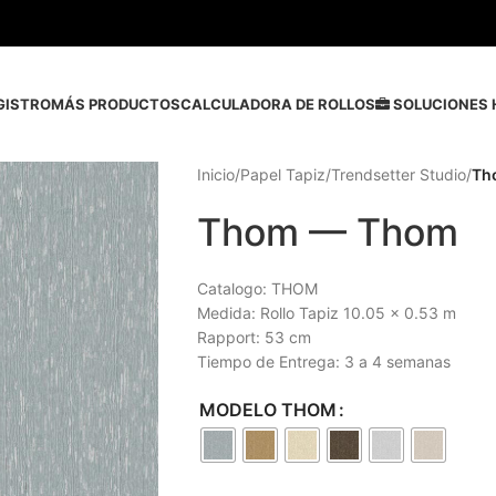
GISTRO
MÁS PRODUCTOS
CALCULADORA DE ROLLOS
SOLUCIONES 
Inicio
/
Papel Tapiz
/
Trendsetter Studio
/
Th
Thom — Thom
Catalogo: THOM
Medida: Rollo Tapiz 10.05 x 0.53 m
Rapport: 53 cm
Tiempo de Entrega: 3 a 4 semanas
MODELO THOM