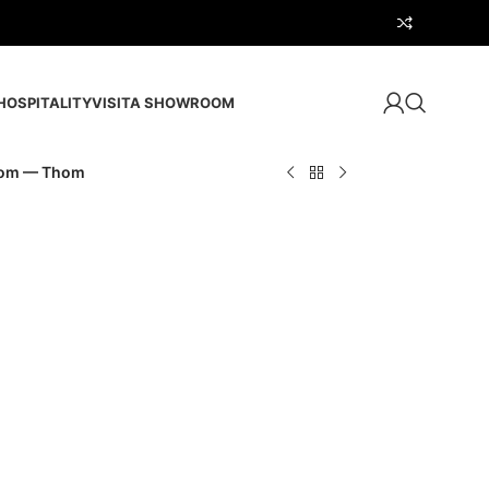
HOSPITALITY
VISITA SHOWROOM
om — Thom