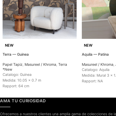
NEW
NEW
Terra — Guinea
Aquila — Patina
Papel Tapiz
,
Masureel / Khroma
,
Terra
Masureel / Khroma
,
*New
Catalogo: Aquila
Catalogo: Guinea
Medida: Mural 3 x 1
Medida: 10.05 x 0.7 m
Rapport: NA
Rapport: 64 cm
Tiempo de Entrega:
Tiempo de Entrega: 3 a 4 semanas
AMA TU CURIOSIDAD
Ofrecemos a nuestros clientes una amplia gama de colecciones de la