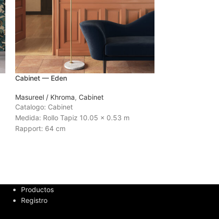
Cabinet — Eden
Masureel / Khroma
,
Cabinet
Catalogo: Cabinet
Medida: Rollo Tapiz 10.05 x 0.53 m
Rapport: 64 cm
Tiempo de Entrega:
3 a 4 semanas
Productos
Registro