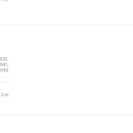
022
,
041
,
1043
,
3 m