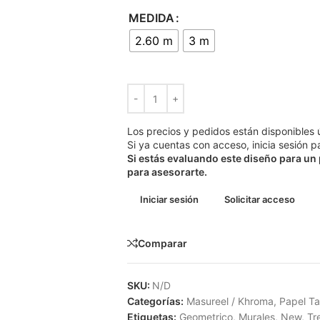
MEDIDA
2.60 m
3 m
Los precios y pedidos están disponibles 
Si ya cuentas con acceso, inicia sesión pa
Si estás evaluando este diseño para un
para asesorarte.
Iniciar sesión
Solicitar acceso
Comparar
SKU:
N/D
Categorías:
Masureel / Khroma
,
Papel Ta
Etiquetas:
Geometrico
,
Murales
,
New
,
Tr