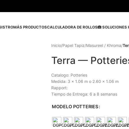
GISTRO
MÁS PRODUCTOS
CALCULADORA DE ROLLOS
SOLUCIONES 
Inicio
/
Papel Tapiz
/
Masureel / Khroma
/
Ter
Terra — Potterie
Catalogo: Potteries
Medida: 3 x 1.06 m o 2.60 x 1.06 m
Rapport:
Tiempo de Entrega: 6 a 8 semanas
MODELO POTTERIES