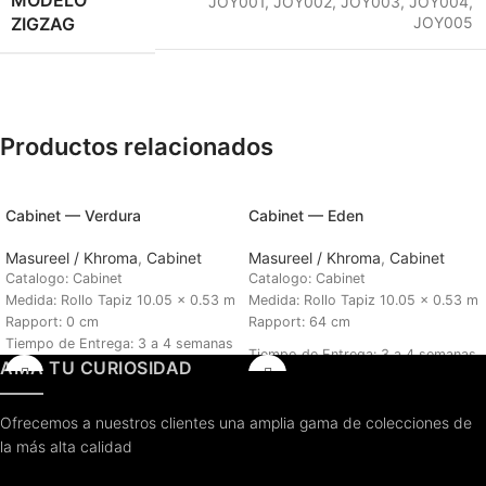
JOY001
,
JOY002
,
JOY003
,
JOY004
,
ZIGZAG
JOY005
Productos relacionados
Cabinet — Verdura
Cabinet — Eden
Masureel / Khroma
,
Cabinet
Masureel / Khroma
,
Cabinet
Catalogo: Cabinet
Catalogo: Cabinet
Medida: Rollo Tapiz 10.05 x 0.53 m
Medida: Rollo Tapiz 10.05 x 0.53 m
Rapport: 0 cm
Rapport: 64 cm
Tiempo de Entrega: 3 a 4 semanas
Tiempo de Entrega:
3 a 4 semanas
AMA TU CURIOSIDAD
Ofrecemos a nuestros clientes una amplia gama de colecciones de
la más alta calidad