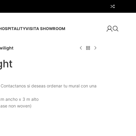
HOSPITALITY
VISITA SHOWROOM
ilight
ght
 Contactanos si deseas ordenar tu mural con una
cm ancho x 3 m alto
 base non woven)