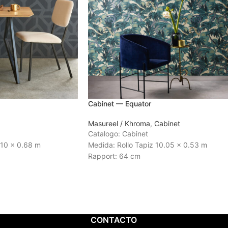
Cabinet — Equator
Masureel / Khroma
,
Cabinet
Catalogo: Cabinet
 10 x 0.68 m
Medida: Rollo Tapiz 10.05 x 0.53 m
Rapport: 64 cm
 3 a 4 semanas
Tiempo de Entrega: 3 a 4 semanas
CONTACTO