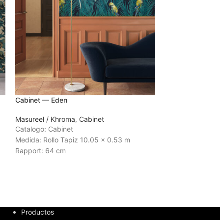
Cabinet — Eden
Masureel / Khroma
,
Cabinet
Catalogo: Cabinet
Medida: Rollo Tapiz 10.05 x 0.53 m
Rapport: 64 cm
Tiempo de Entrega:
3 a 4 semanas
Productos