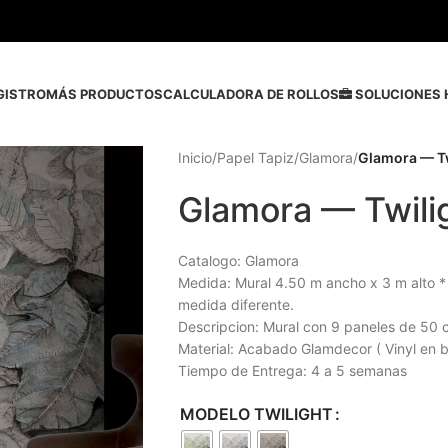
GISTRO
MÁS PRODUCTOS
CALCULADORA DE ROLLOS
SOLUCIONES 
Inicio
/
Papel Tapiz
/
Glamora
/
Glamora — Tw
Glamora — Twili
Catalogo: Glamora
Medida: Mural 4.50 m ancho x 3 m alto *
medida diferente.
Descripcion: Mural con 9 paneles de 50 
Material: Acabado Glamdecor ( Vinyl en
Tiempo de Entrega: 4 a 5 semanas
MODELO TWILIGHT