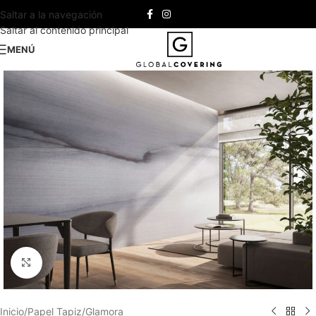
Saltar a la navegación
Saltar al contenido principal
MENÚ
Haga clic para ampliar
Inicio
/
Papel Tapiz
/
Glamora