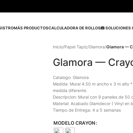
GISTRO
MÁS PRODUCTOS
CALCULADORA DE ROLLOS
SOLUCIONES 
Inicio
/
Papel Tapiz
/
Glamora
/
Glamora — C
Glamora — Cray
Catalogo: Glamora
Medida: Mural 4.50 m ancho x 3 m alto *
medida diferente.
Descripcion: Mural con 9 paneles de 50 
Material: Acabado Glamdecor ( Vinyl en
Tiempo de Entrega: 4 a 5 semanas
MODELO CRAYON