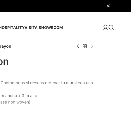
HOSPITALITY
VISITA SHOWROOM
rayon
on
 Contactanos si deseas ordenar tu mural con una
cm ancho x 3 m alto
 base non woven)