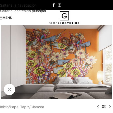
Saltar a la navegación
Saltar al contenido principal
MENÚ
Haga clic para ampliar
Inicio
/
Papel Tapiz
/
Glamora