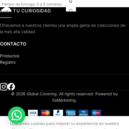
Tiempo de Entrega: 6 a 8 semanas
AMA TU CURIOSIDAD
Ofrecemos a nuestros clientes una amplia gama de colecciones de
la más alta calidad
CONTACTO
Productos
Registro
© 2026 Global Covering. All rights reserved. Powered by
EsMarketing.
Utilizamos cookies para mejorar tu experiencia en nuestro
Tienda
Mi cuenta