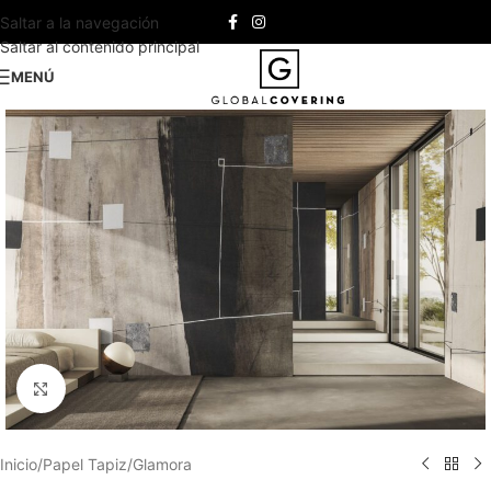
Saltar a la navegación
Saltar al contenido principal
MENÚ
Haga clic para ampliar
Inicio
/
Papel Tapiz
/
Glamora