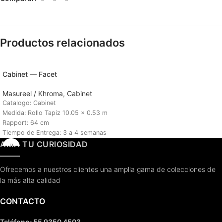
Productos relacionados
Cabinet — Facet
Masureel / Khroma
,
Cabinet
Catalogo: Cabinet
Medida: Rollo Tapiz 10.05 x 0.53 m
Rapport: 64 cm
Tiempo de Entrega: 3 a 4 semanas
AMA TU CURIOSIDAD
Ofrecemos a nuestros clientes una amplia gama de colecciones de
la más alta calidad
CONTACTO
Teléfono
:
55 9350 4503