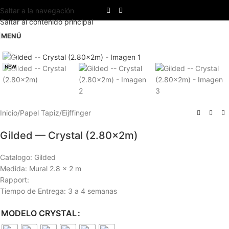
Saltar a la navegación
Saltar al contenido principal
MENÚ
Haga clic para ampliar
NEW
Inicio
/
Papel Tapiz
/
Eijffinger
Gilded — Crystal (2.80x2m)
Catalogo: Gilded
Medida: Mural 2.8 x 2 m
Rapport:
Tiempo de Entrega: 3 a 4 semanas
MODELO CRYSTAL