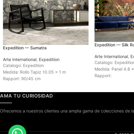
Expedition — Silk 
Expedition — Sumatra
Arte International
,
E
Arte International
,
Expedition
Catalogo: Expeditio
Catalogo: Expedition
Medida: Panel 4.8 
Medida: Rollo Tapiz 10.05 x 1 m
Rapport:
Rapport: 90/45 cm
Tiempo de Entrega:
Tiempo de Entrega: 3 a 4 semanas
AMA TU CURIOSIDAD
Ofrecemos a nuestros clientes una amplia gama de colecciones de la