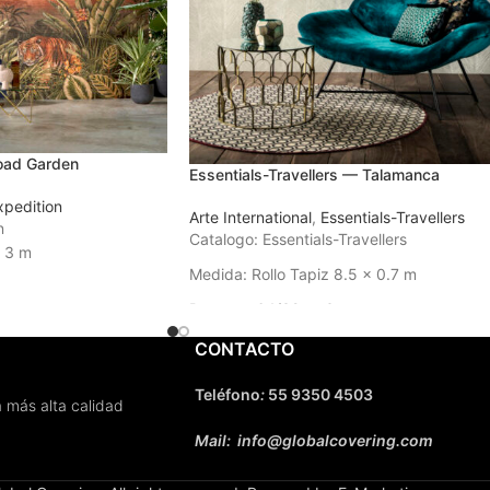
Road Garden
Essentials-Travellers — Talamanca
xpedition
Arte International
,
Essentials-Travellers
n
Catalogo: Essentials-Travellers
x 3 m
Medida: Rollo Tapiz 8.5 x 0.7 m
 3 a 4 semanas
Rapport: 64/32 cm?
Tiempo de Entrega: 3 a 4 semanas
CONTACTO
Teléfono
:
55 9350 4503
 más alta calidad
Mail: info@globalcovering.com