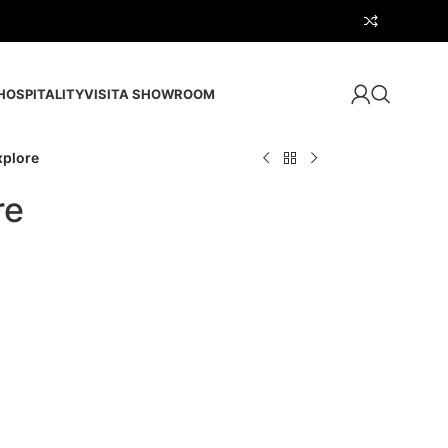
HOSPITALITY
VISITA SHOWROOM
xplore
re