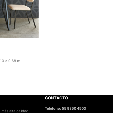
 10 x 0.68 m
 3 a 4 semanas
CONTACTO
Teléfono
:
55 9350 4503
 más alta calidad