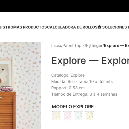
GISTRO
MÁS PRODUCTOS
CALCULADORA DE ROLLOS
SOLUCIONES 
Inicio
/
Papel Tapiz
/
Eijffinger
/
Explore — E
Explore — Explo
Catalogo: Explore
Medida: Rollo Tapiz 10 x .52 mts
Rapport: 0.53 cm
Tiempo de Entrega: 3 a 4 semanas
MODELO EXPLORE