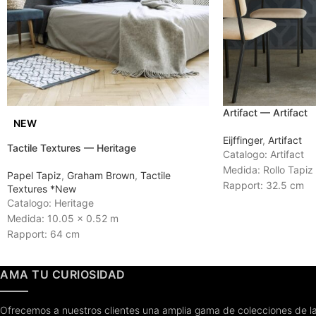
Artifact — Artifact
NEW
Eijffinger
,
Artifact
Tactile Textures — Heritage
Catalogo: Artifact
Medida: Rollo Tapiz
Papel Tapiz
,
Graham Brown
,
Tactile
Rapport: 32.5 cm
Textures *New
Tiempo de Entrega:
Catalogo: Heritage
Medida: 10.05 x 0.52 m
Rapport: 64 cm
Tiempo de Entrega: Entrega inmediata
AMA TU CURIOSIDAD
Ofrecemos a nuestros clientes una amplia gama de colecciones de la