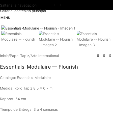
Saltar a la navegación
Saltar al contenido principal
MENÚ
Haga clic para ampliar
Inicio
/
Papel Tapiz
/
Arte International
Essentials-Modulaire — Flourish
Catalogo: Essentials-Modulaire
Medida: Rollo Tapiz 8.5 x 0.7 m
Rapport: 64 cm
Tiempo de Entrega: 3 a 4 semanas