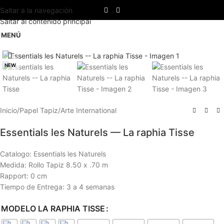
Saltar a la navegación
Saltar al contenido principal
MENÚ
Haga clic para ampliar
NEW
Inicio
/
Papel Tapiz
/
Arte International
Essentials les Naturels — La raphia Tisse
Catalogo: Essentials les Naturels
Medida: Rollo Tapiz 8.50 x .70 m
Rapport: 0 cm
Tiempo de Entrega: 3 a 4 semanas
MODELO LA RAPHIA TISSE