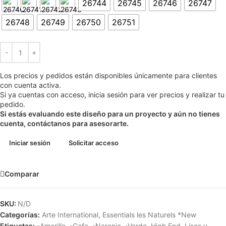
26744
26745
26746
26747
26748
26749
26750
26751
Los precios y pedidos están disponibles únicamente para clientes
con cuenta activa.
Si ya cuentas con acceso, inicia sesión para ver precios y realizar tu
pedido.
Si estás evaluando este diseño para un proyecto y aún no tienes
cuenta, contáctanos para asesorarte.
Iniciar sesión
Solicitar acceso
Comparar
SKU:
N/D
Categorías:
Arte International
,
Essentials les Naturels *New
Etiquetas:
-Amarillo
,
-Cafe
,
-Naranja
,
-Verde
,
High End
,
Lisos y