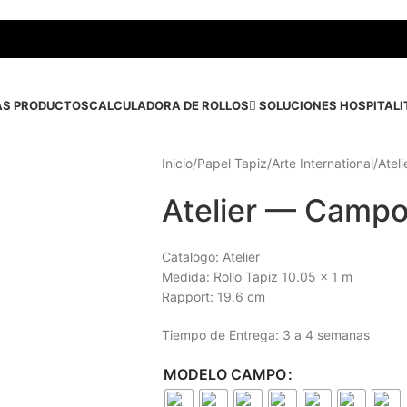
S PRODUCTOS
CALCULADORA DE ROLLOS
SOLUCIONES HOSPITALI
Inicio
/
Papel Tapiz
/
Arte International
/
Ateli
Atelier — Camp
Catalogo: Atelier
Medida: Rollo Tapiz 10.05 x 1 m
Rapport: 19.6 cm
Tiempo de Entrega:
3 a 4 semanas
MODELO CAMPO