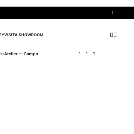
TY
VISITA SHOWROOM
er
/
Atelier — Campo
o