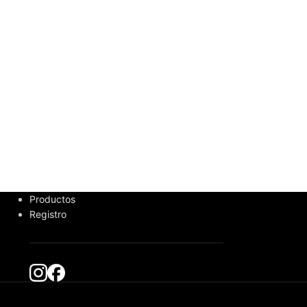
Expedition — Si
Arte International
Productos
Registro