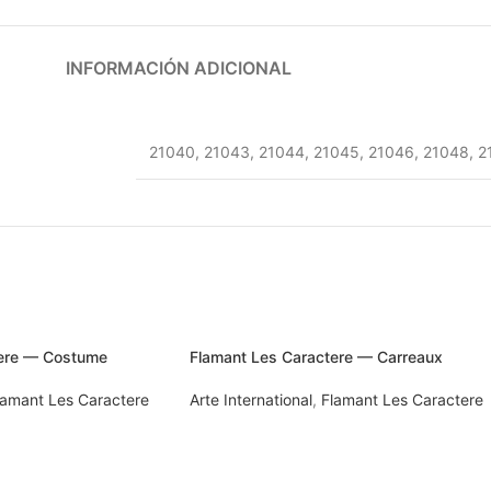
INFORMACIÓN ADICIONAL
21040
,
21043
,
21044
,
21045
,
21046
,
21048
,
2
tere — Costume
Flamant Les Caractere — Carreaux
lamant Les Caractere
Arte International
,
Flamant Les Caractere