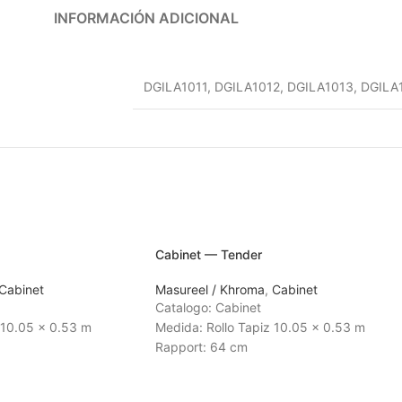
INFORMACIÓN ADICIONAL
DGILA1011
,
DGILA1012
,
DGILA1013
,
DGILA
Cabinet — Tender
Cabinet
Masureel / Khroma
,
Cabinet
Catalogo: Cabinet
 10.05 x 0.53 m
Medida: Rollo Tapiz 10.05 x 0.53 m
Rapport: 64 cm
 3 a 4 semanas
Tiempo de Entrega: 3 a 4 semanas